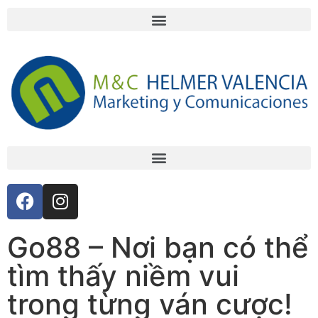
Go88 – Nơi bạn có thể
tìm thấy niềm vui
trong từng ván cược!