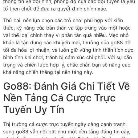
thông tin về đội hình, phong độ của các đội tuyển là yếu
tố then chốt để đưa ra quyết định chính xác.
Thứ hai, nên lựa chọn các trò chơi phù hợp với kiến
thức, kỹ năng của bản thân và tập trung vào một hoặc
vài thể loại chính thay vì phân tán quá nhiều. Mẹo nhỏ
khác là tận dụng các khuyến mãi, thưởng của go88 để
tối đa hóa lợi nhuận, và luôn giữ vững tinh thần tích cực,
bình tĩnh khi chơi, tránh bị cảm xúc chi phối. Với sự cẩn
trọng và chiến lược hợp lý, chắc chắn bạn sẽ nâng cao
khả năng chiến thắng tại nền tảng này.
Go88: Đánh Giá Chi Tiết Về
Nền Tảng Cá Cược Trực
Tuyến Uy Tín
Thị trường cá cược trực tuyến ngày càng cạnh tranh,
song go88 vẫn nổi bật như một nền tảng đáng tin cậy,