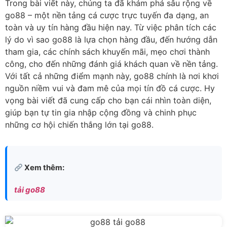
Trong bài viết này, chúng ta đã khám phá sâu rộng về
go88 – một nền tảng cá cược trực tuyến đa dạng, an
toàn và uy tín hàng đầu hiện nay. Từ việc phân tích các
lý do vì sao go88 là lựa chọn hàng đầu, đến hướng dẫn
tham gia, các chính sách khuyến mãi, mẹo chơi thành
công, cho đến những đánh giá khách quan về nền tảng.
Với tất cả những điểm mạnh này, go88 chính là nơi khơi
nguồn niềm vui và đam mê của mọi tín đồ cá cược. Hy
vọng bài viết đã cung cấp cho bạn cái nhìn toàn diện,
giúp bạn tự tin gia nhập cộng đồng và chinh phục
những cơ hội chiến thắng lớn tại go88.
Xem thêm:
tải go88