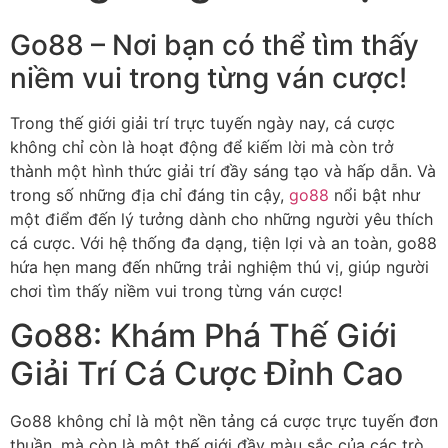
Go88 – Nơi bạn có thể tìm thấy
niềm vui trong từng ván cược!
Trong thế giới giải trí trực tuyến ngày nay, cá cược
không chỉ còn là hoạt động để kiếm lời mà còn trở
thành một hình thức giải trí đầy sáng tạo và hấp dẫn. Và
trong số những địa chỉ đáng tin cậy,
go88
nổi bật như
một điểm đến lý tưởng dành cho những người yêu thích
cá cược. Với hệ thống đa dạng, tiện lợi và an toàn, go88
hứa hẹn mang đến những trải nghiệm thú vị, giúp người
chơi tìm thấy niềm vui trong từng ván cược!
Go88: Khám Phá Thế Giới
Giải Trí Cá Cược Đỉnh Cao
Go88 không chỉ là một nền tảng cá cược trực tuyến đơn
thuần, mà còn là một thế giới đầy màu sắc của các trò