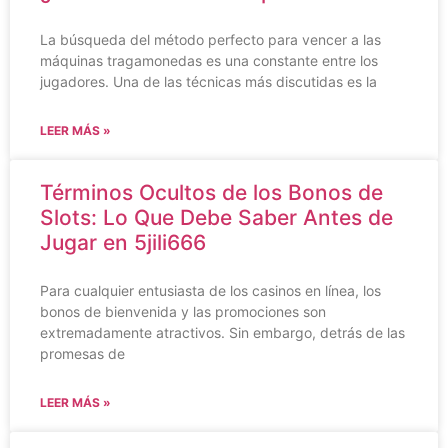
La búsqueda del método perfecto para vencer a las
máquinas tragamonedas es una constante entre los
jugadores. Una de las técnicas más discutidas es la
LEER MÁS »
Términos Ocultos de los Bonos de
Slots: Lo Que Debe Saber Antes de
Jugar en 5jili666
Para cualquier entusiasta de los casinos en línea, los
bonos de bienvenida y las promociones son
extremadamente atractivos. Sin embargo, detrás de las
promesas de
LEER MÁS »