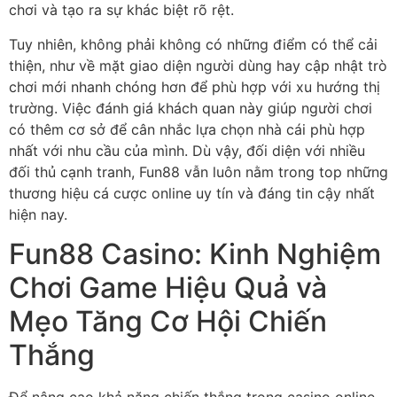
chơi và tạo ra sự khác biệt rõ rệt.
Tuy nhiên, không phải không có những điểm có thể cải
thiện, như về mặt giao diện người dùng hay cập nhật trò
chơi mới nhanh chóng hơn để phù hợp với xu hướng thị
trường. Việc đánh giá khách quan này giúp người chơi
có thêm cơ sở để cân nhắc lựa chọn nhà cái phù hợp
nhất với nhu cầu của mình. Dù vậy, đối diện với nhiều
đối thủ cạnh tranh, Fun88 vẫn luôn nằm trong top những
thương hiệu cá cược online uy tín và đáng tin cậy nhất
hiện nay.
Fun88 Casino: Kinh Nghiệm
Chơi Game Hiệu Quả và
Mẹo Tăng Cơ Hội Chiến
Thắng