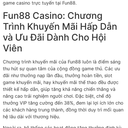
game casino trực tuyến tại Fun88.
Fun88 Casino: Chương
Trình Khuyến Mãi Hấp Dẫn
và Ưu Đãi Dành Cho Hội
Viên
Chương trình khuyến mãi của Fun88 luôn là điểm sáng
thu hút sự quan tâm của cộng đồng game thủ. Các ưu
đãi như thưởng nạp lần đầu, thưởng hoàn tiền, slot
game khuyến mãi, hay khuyến mãi thể thao đều được
thiết kế hấp dẫn, giúp tăng khả năng chiến thắng và
nâng cao trải nghiệm người chơi. Đặc biệt, chế độ
thưởng VIP tăng cường đến 38%, đem lại lợi ích lớn cho
các khách hàng trung thành, đồng thời duy trì mối quan
hệ lâu dài với thương hiệu.
Ngoài ra, hệ thống các hoạt động tặng thưởng định kỳ