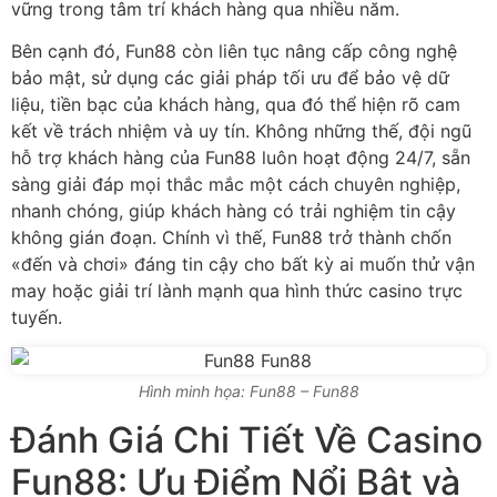
vững trong tâm trí khách hàng qua nhiều năm.
Bên cạnh đó, Fun88 còn liên tục nâng cấp công nghệ
bảo mật, sử dụng các giải pháp tối ưu để bảo vệ dữ
liệu, tiền bạc của khách hàng, qua đó thể hiện rõ cam
kết về trách nhiệm và uy tín. Không những thế, đội ngũ
hỗ trợ khách hàng của Fun88 luôn hoạt động 24/7, sẵn
sàng giải đáp mọi thắc mắc một cách chuyên nghiệp,
nhanh chóng, giúp khách hàng có trải nghiệm tin cậy
không gián đoạn. Chính vì thế, Fun88 trở thành chốn
«đến và chơi» đáng tin cậy cho bất kỳ ai muốn thử vận
may hoặc giải trí lành mạnh qua hình thức casino trực
tuyến.
Hình minh họa: Fun88 – Fun88
Đánh Giá Chi Tiết Về Casino
Fun88: Ưu Điểm Nổi Bật và