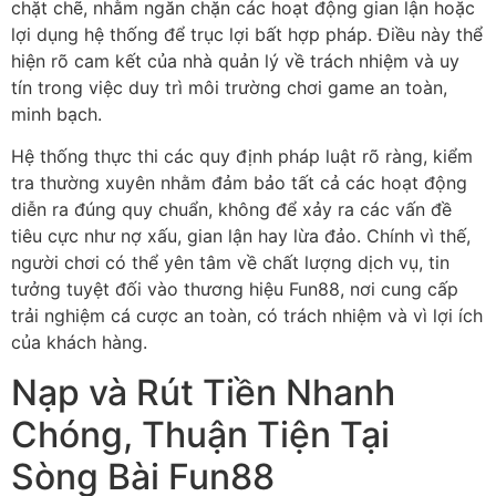
chặt chẽ, nhằm ngăn chặn các hoạt động gian lận hoặc
lợi dụng hệ thống để trục lợi bất hợp pháp. Điều này thể
hiện rõ cam kết của nhà quản lý về trách nhiệm và uy
tín trong việc duy trì môi trường chơi game an toàn,
minh bạch.
Hệ thống thực thi các quy định pháp luật rõ ràng, kiểm
tra thường xuyên nhằm đảm bảo tất cả các hoạt động
diễn ra đúng quy chuẩn, không để xảy ra các vấn đề
tiêu cực như nợ xấu, gian lận hay lừa đảo. Chính vì thế,
người chơi có thể yên tâm về chất lượng dịch vụ, tin
tưởng tuyệt đối vào thương hiệu Fun88, nơi cung cấp
trải nghiệm cá cược an toàn, có trách nhiệm và vì lợi ích
của khách hàng.
Nạp và Rút Tiền Nhanh
Chóng, Thuận Tiện Tại
Sòng Bài Fun88