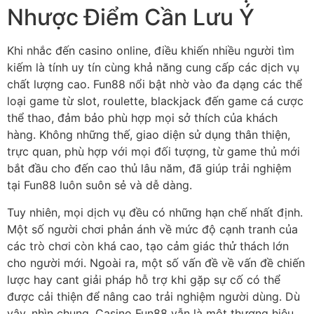
Nhược Điểm Cần Lưu Ý
Khi nhắc đến casino online, điều khiến nhiều người tìm
kiếm là tính uy tín cùng khả năng cung cấp các dịch vụ
chất lượng cao. Fun88 nổi bật nhờ vào đa dạng các thể
loại game từ slot, roulette, blackjack đến game cá cược
thể thao, đảm bảo phù hợp mọi sở thích của khách
hàng. Không những thế, giao diện sử dụng thân thiện,
trực quan, phù hợp với mọi đối tượng, từ game thủ mới
bắt đầu cho đến cao thủ lâu năm, đã giúp trải nghiệm
tại Fun88 luôn suôn sẻ và dễ dàng.
Tuy nhiên, mọi dịch vụ đều có những hạn chế nhất định.
Một số người chơi phản ánh về mức độ cạnh tranh của
các trò chơi còn khá cao, tạo cảm giác thử thách lớn
cho người mới. Ngoài ra, một số vấn đề về vấn đề chiến
lược hay cant giải pháp hỗ trợ khi gặp sự cố có thể
được cải thiện để nâng cao trải nghiệm người dùng. Dù
vậy, nhìn chung, Casino Fun88 vẫn là một thương hiệu