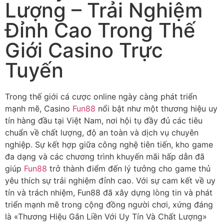
Lượng – Trải Nghiệm
Đỉnh Cao Trong Thế
Giới Casino Trực
Tuyến
Trong thế giới cá cược online ngày càng phát triển
mạnh mẽ, Casino
Fun88
nổi bật như một thương hiệu uy
tín hàng đầu tại Việt Nam, nơi hội tụ đầy đủ các tiêu
chuẩn về chất lượng, độ an toàn và dịch vụ chuyên
nghiệp. Sự kết hợp giữa công nghệ tiên tiến, kho game
đa dạng và các chương trình khuyến mãi hấp dẫn đã
giúp
Fun88
trở thành điểm đến lý tưởng cho game thủ
yêu thích sự trải nghiệm đỉnh cao. Với sự cam kết về uy
tín và trách nhiệm, Fun88 đã xây dựng lòng tin và phát
triển mạnh mẽ trong cộng đồng người chơi, xứng đáng
là «Thương Hiệu Gắn Liền Với Uy Tín Và Chất Lượng»