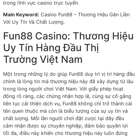
trong lĩnh vực casino trực tuyến.
Main Keyword:
Casino Fun88 – Thương Hiệu Gắn Liền
Với Uy Tín Và Chất Lượng.
Fun88 Casino: Thương Hiệu
Uy Tín Hàng Đầu Thị
Trường Việt Nam
Một trong những lý do giúp Fun88 duy trì vị trí hàng đầu
chính là lòng tin mà thương hiệu này đã xây dựng từ lâu
trong lòng người chơi Việt Nam. Với giấy phép hoạt
động rõ ràng, các chứng nhận hợp lệ, cùng sự cố gắng
liên tục cải thiện dịch vụ, Fun88 không chỉ trở thành cái
tên quen thuộc mà còn là biểu tượng của sự uy tín và
chất lượng. Mỗi lần người chơi đặt cược tại đây đều
cảm nhận được sự chuyên nghiệp, đảm bảo quyền lợi
tối đa, điều này khiến cho thương hiệu này luôn đứng