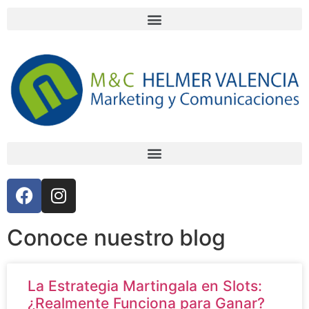
Conoce nuestro blog
La Estrategia Martingala en Slots:
¿Realmente Funciona para Ganar?