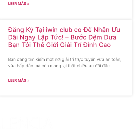
LEER MÁS »
Đăng Ký Tại iwin club co Để Nhận Ưu
Đãi Ngay Lập Tức! – Bước Đệm Đưa
Bạn Tới Thế Giới Giải Trí Đỉnh Cao
Bạn đang tìm kiếm một nơi giải trí trực tuyến vừa an toàn,
vừa hấp dẫn mà còn mang lại thật nhiều ưu đãi đặc
LEER MÁS »