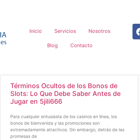
Inicio
Servicios
Nosotros
Blog
Contacto
Términos Ocultos de los Bonos de
Slots: Lo Que Debe Saber Antes de
Jugar en 5jili666
Para cualquier entusiasta de los casinos en línea, los
bonos de bienvenida y las promociones son
extremadamente atractivos. Sin embargo, detrás de las
promesas de