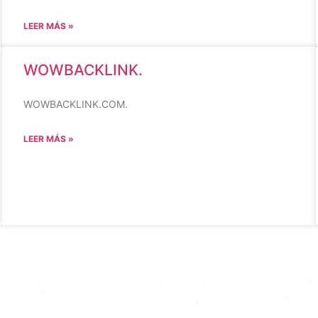
LEER MÁS »
WOWBACKLINK.
WOWBACKLINK.COM.
LEER MÁS »