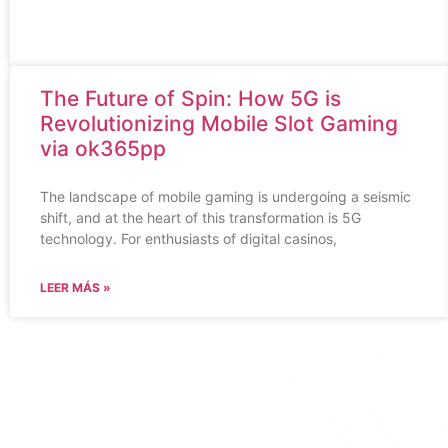
The Future of Spin: How 5G is
Revolutionizing Mobile Slot Gaming
via ok365pp
The landscape of mobile gaming is undergoing a seismic
shift, and at the heart of this transformation is 5G
technology. For enthusiasts of digital casinos,
LEER MÁS »