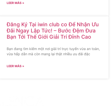
LEER MÁS »
Đăng Ký Tại iwin club co Để Nhận Ưu
Đãi Ngay Lập Tức! – Bước Đệm Đưa
Bạn Tới Thế Giới Giải Trí Đỉnh Cao
Bạn đang tìm kiếm một nơi giải trí trực tuyến vừa an toàn,
vừa hấp dẫn mà còn mang lại thật nhiều ưu đãi đặc
LEER MÁS »