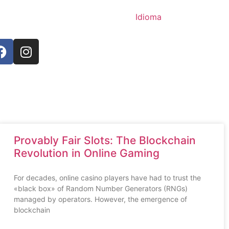
Idioma
Provably Fair Slots: The Blockchain
Revolution in Online Gaming
For decades, online casino players have had to trust the
«black box» of Random Number Generators (RNGs)
managed by operators. However, the emergence of
blockchain