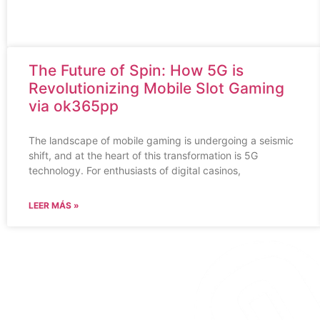
The Future of Spin: How 5G is
Revolutionizing Mobile Slot Gaming
via ok365pp
The landscape of mobile gaming is undergoing a seismic
shift, and at the heart of this transformation is 5G
technology. For enthusiasts of digital casinos,
LEER MÁS »